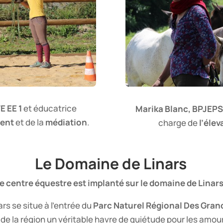
E EE 1
et éducatrice
Marika Blanc,
BPJEPS
ment
et de la
médiation
.
charge de
l’éle
Le Domaine de Linars
e centre équestre est implanté sur le domaine de Linars
rs se situe à l’entrée du
Parc Naturel Régional Des Gra
 de la région un véritable havre de quiétude pour les amou