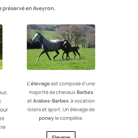
e préservé en Aveyron.
L’élevage
est composé d’une
eur,
majorité de chevaux
Barbes
c
et
Arabes-Barbes
à vocation
our
loisirs et sport. Un élevage de
es
poney
le complète.
tre
Elevage