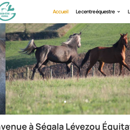
Accueil
Le centre équestre
L
nvenue à Ségala Lévezou
É
quita