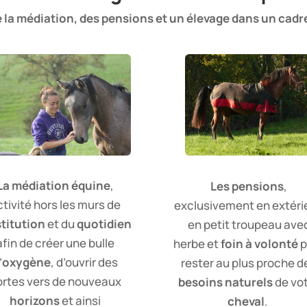
 la médiation, des pensions et un élevage dans un cadr
La médiation équine
,
Les pensions
,
ctivité hors les murs de
exclusivement en extéri
stitution
et du
quotidien
en petit troupeau ave
afin de créer une bulle
herbe et
foin à volonté
p
’
oxygène
, d’ouvrir des
rester au plus proche d
ortes vers de nouveaux
besoins naturels
de vo
horizons
et ainsi
cheval
.